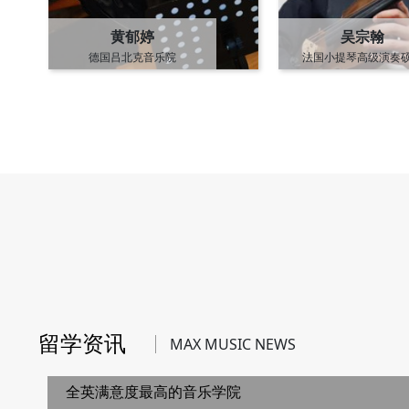
黄郁婷
吴宗翰
德国吕北克音乐院
法国小提琴高级演奏
硕士长笛独奏学位
法国高等音乐教育硕
留学资讯
MAX MUSIC NEWS
全英满意度最高的音乐学院