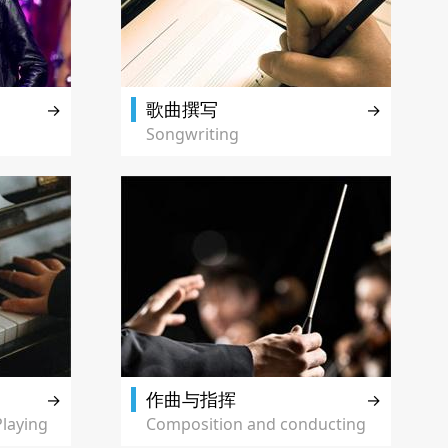
歌曲撰写
→
→
Songwriting
作曲与指挥
→
→
laying
Composition and conducting