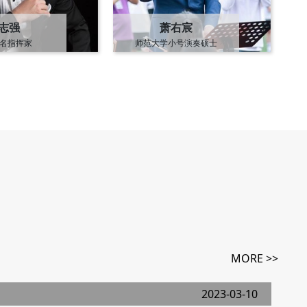
志强
萧右宸
名指挥家
师范大学小号演奏硕士
大学双学位硕士
华东康桥管弦乐团指挥
MORE >>
2023-03-10