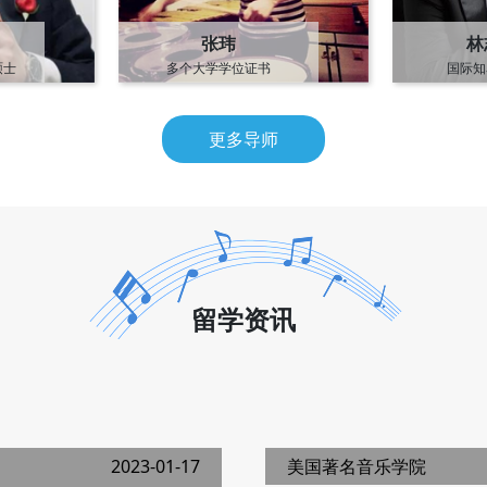
张玮
林
硕士
多个大学学位证书
国际知
士
IPEA国际打击乐教育协会理事
美国印第安纳
更多导师
留学资讯
2023-01-17
美国著名音乐学院