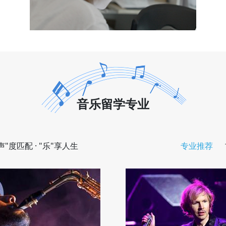
音乐留学专业
度匹配 · "乐"享人生
专业推荐