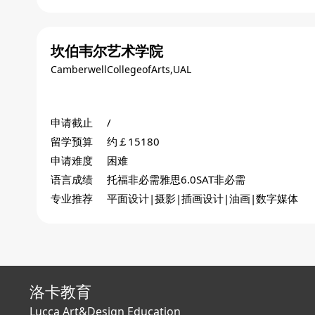
坎伯韦尔艺术学院
CamberwellCollegeofArts,UAL
申请截止
/
留学预算
约￡15180
申请难度
困难
语言成绩
托福非必需雅思6.0SAT非必需
专业推荐
平面设计|摄影|插画设计|油画|数字媒体
洛卡教育
Lucca Art&Design Education