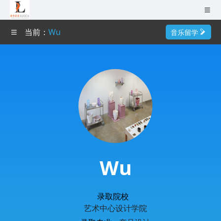
无锡（总部）
当前：
Wu
音乐留学
南京
首页
成都
作品集培训
杭州
艺术导师
广州
深圳
艺术院校
武汉
艺术专业
Wu
巴黎
成功案例
0510-82109979
录取院校
艺术资讯
艺术中心设计学院