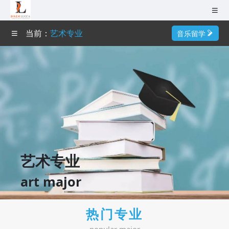
无锡（总部）
当前：
艺术专业
音乐留学
南京
首页
成都
作品集培训
杭州
艺术导师
广州
深圳
艺术院校
武汉
艺术专业
艺术专业
巴黎
art major
成功案例
0510-82109979
热门专业
艺术资讯