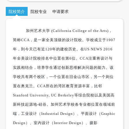
院校简介
院校专业
申请要求
加州艺术大学
(California College of the Arts)
，
简称
CCA
，是一家全美顶级的设计院校。学校成立于
1907
年，到今天已有近
120
年的建校历史。在
US NEWS 2016
年全美设计院校排名中位置在第
6
位。
CCA
注重将设计与
实践相结合，培养学生通过创新思维解决问题的能力。该
学校共有两个校区，一个位置在旧金山市区，另一个则位
置在奥克兰。
CCA
所在的湾区教育资源丰富，比邻
Stanford University, UC Berkeley
等综合院校以及美国高
新科技起源地
-
硅谷。加州艺术学校各专业都位置在领域前
端，工业设计（
Industrial Design
）、平面设计（
Graphic
Design
）、室内设计（
Interior Design
）、摄影