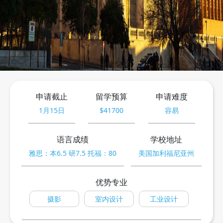
预约咨询
申请截止
留学预算
申请难度
1月15日
$41700
容易
语言成绩
学校地址
雅思：本6.5 研7.5 托福：80
美国加利福尼亚州
优势专业
摄影
室内设计
工业设计