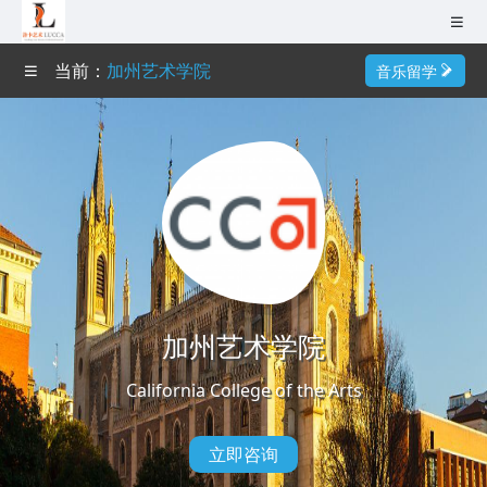
无锡（总部）
当前：
加州艺术学院
音乐留学
南京
首页
成都
作品集培训
杭州
艺术导师
广州
深圳
艺术院校
武汉
加州艺术学院
艺术专业
巴黎
California College of the Arts
成功案例
0510-82109979
艺术资讯
立即咨询