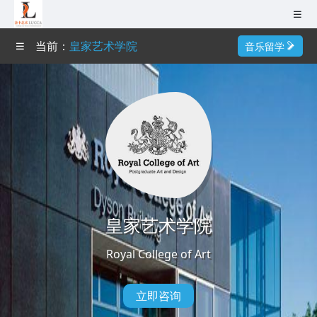
无锡（总部）
当前：
皇家艺术学院
音乐留学
南京
首页
成都
作品集培训
杭州
艺术导师
广州
深圳
艺术院校
武汉
皇家艺术学院
艺术专业
巴黎
Royal College of Art
成功案例
0510-82109979
艺术资讯
立即咨询