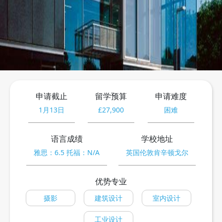
预约咨询
申请截止
留学预算
申请难度
1月13日
£27,900
困难
语言成绩
学校地址
雅思：6.5 托福：N/A
英国伦敦肯辛顿戈尔
优势专业
摄影
建筑设计
室内设计
工业设计