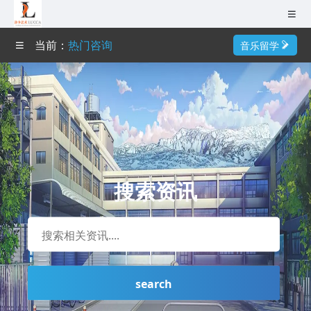
无锡（总部）
当前：
热门咨询
音乐留学
南京
首页
成都
作品集培训
杭州
艺术导师
广州
深圳
搜索资讯
艺术院校
武汉
艺术专业
巴黎
成功案例
0510-82109979
search
艺术资讯