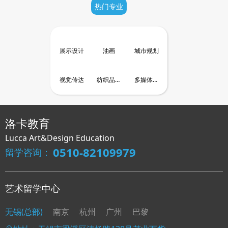
热门专业
展示设计
油画
城市规划
视觉传达
纺织品设
多媒体设
计
计
洛卡教育
Lucca Art&Design Education
0510-82109979
留学咨询：
艺术留学中心
无锡(总部)
南京
杭州
广州
巴黎