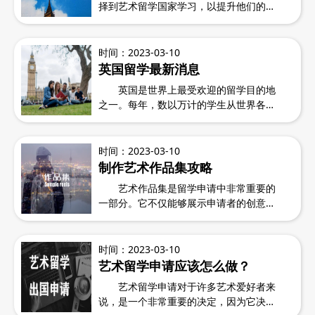
择到艺术留学国家学习，以提升他们的技
能和专业知识。无论是音乐、舞蹈、绘
画、表演还是设计，各个国家都有其独特
的艺术教育体系和文化氛围。在本文中，
时间：2023-03-10
我们将介绍几个世界知名的艺术留学国
英国留学最新消息
家，并提供一些有关该国家艺术教育的信
英国是世界上最受欢迎的留学目的地
息，以帮助有兴趣的人更好地了解和选择.
之一。每年，数以万计的学生从世界各地
1.英国 ...
前往英国接受高质量的教育和独特的文化
体验。然而，最近英国政府表示，他们正
在考虑提高留学门槛。这一消息引起了许
时间：2023-03-10
多人的关注和担忧。那么，英国考虑提高
制作艺术作品集攻略
留学门槛会对留学产生怎样的影响呢?
艺术作品集是留学申请中非常重要的
...
一部分。它不仅能够展示申请者的创意和
技能，还能够表明申请者是否有潜力成为
一名优秀的艺术家。因此，艺术作品集的
准备和编辑是艺术留学规划的关键步骤之
时间：2023-03-10
一。以下是一些关于艺术作品集留学规划
艺术留学申请应该怎么做？
的建议 1.确定申请专业和学校...
艺术留学申请对于许多艺术爱好者来
说，是一个非常重要的决定，因为它决定